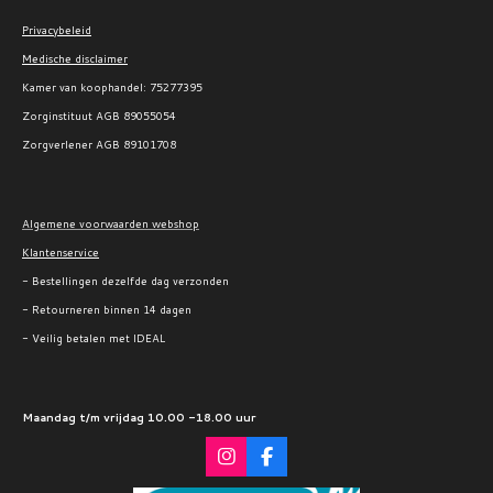
Privacybeleid
Medische disclaimer
Kamer van koophandel:
75277395
Zorginstituut AGB 89055054
Zorgverlener AGB 89101708
Algemene voorwaarden webshop
Klantenservice
- Bestellingen dezelfde dag verzonden
- Retourneren binnen 14 dagen
- Veilig betalen met IDEAL
Maandag t/m vrijdag 10.00 -18.00 uur
I
F
n
a