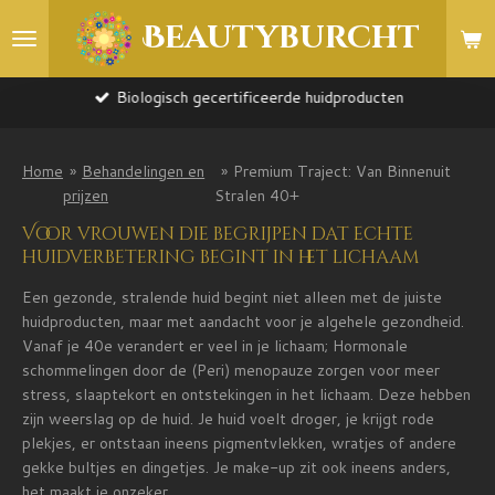
Ga
Beautyburcht
direct
naar
de
Biologisch gecertificeerde huidproducten
hoofdinhoud
Home
»
Behandelingen en
»
Premium Traject: Van Binnenuit
prijzen
Stralen 40+
Voor vrouwen die begrijpen dat echte
huidverbetering begint in het lichaam
Een gezonde, stralende huid begint niet alleen met de juiste
huidproducten, maar met aandacht voor je algehele gezondheid.
Vanaf je 40e verandert er veel in je lichaam; Hormonale
schommelingen door de (Peri) menopauze zorgen voor meer
stress, slaaptekort en ontstekingen in het lichaam. Deze hebben
zijn weerslag op de huid. Je huid voelt droger, je krijgt rode
plekjes, er ontstaan ineens pigmentvlekken, wratjes of andere
gekke bultjes en dingetjes. Je make-up zit ook ineens anders,
het maakt je onzeker..