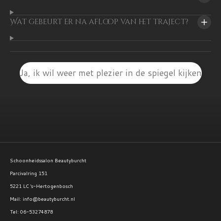
Wat gebeurt er na afloop van het traject?
Ja, ik wil weer met plezier in de spiegel kijken
Schoonheidssalon Beautyburcht
Parcivalring 151
5221 LC 's-Hertogenbosch
Mail: info@beautyburcht.nl
Tel: 06-53274878