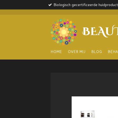
Biologisch gecertificeerde huidproduc
Ga
direct
naar
de
BEAU
hoofdinhoud
HOME
OVER MIJ
BLOG
BEHA