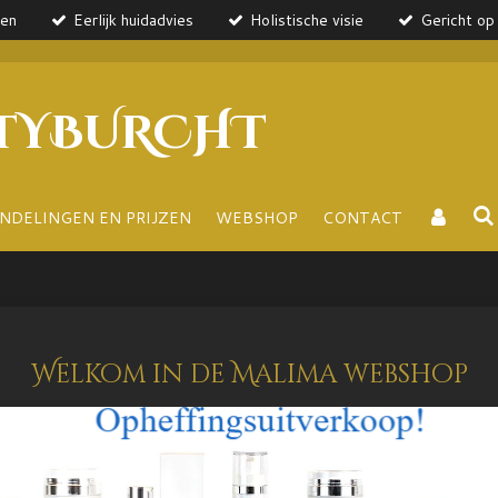
ten
Eerlijk huidadvies
Holistische visie
Gericht op 
TYBURCHT
NDELINGEN EN PRIJZEN
WEBSHOP
CONTACT
Welkom in de Malima webshop