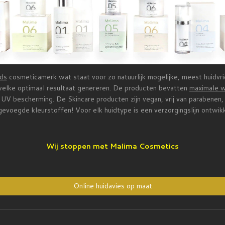
ds
cosmeticamerk wat staat voor zo natuurlijk mogelijke, meest huidvri
 welke optimaal resultaat genereren. De producten bevatten
maximale 
 UV bescherming. De Skincare producten zijn vegan, vrij van parabenen, 
evoegde kleurstoffen! Voor elk huidtype is een verzorgingslijn ontwik
Wij stoppen met Malima Cosmetics
Online huidavies op maat