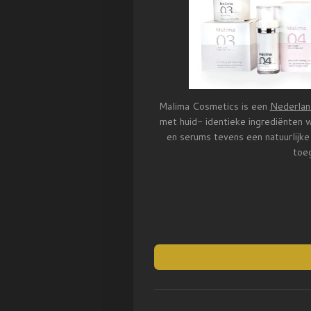
Malima Cosmetics is een
Nederlan
met huid- identieke ingrediënten
en serums tevens een natuurlijke
toeg