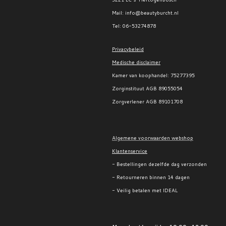
Mail: info@beautyburcht.nl
Tel: 06-53274878
Privacybeleid
Medische disclaimer
Kamer van koophandel:
75277395
Zorginstituut AGB 89055054
Zorgverlener AGB 89101708
Algemene voorwaarden webshop
Klantenservice
- Bestellingen dezelfde dag verzonden
- Retourneren binnen 14 dagen
- Veilig betalen met IDEAL