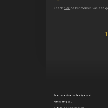
Check
hier
de kenmerken van een ge
Schoonheidssalon Beautyburcht
Parcivalring 151
5221 LC 's-Hertogenbosch