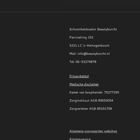
Schoonheidssalon Beautyburcht
Parcivalring 151
5221 LC 's-Hertogenbosch
Mail: info@beautyburcht.nl
Tel: 06-53274878
Privacybeleid
Medische disclaimer
Kamer van koophandel:
75277395
Zorginstituut AGB 89055054
Zorgverlener AGB 89101708
Algemene voorwaarden webshop
Klantenservice