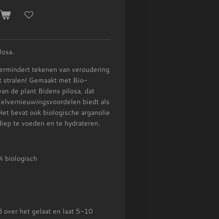
n
losa.
vermindert tekenen van veroudering
at stralen! Gemaakt met Bio-
 van de plant Bidens pilosa, dat
celvernieuwingsvoordelen biedt als
 Het bevat ook biologische arganolie
diep te voeden en te hydrateren.
% biologisch
 over het gelaat en laat 5-10