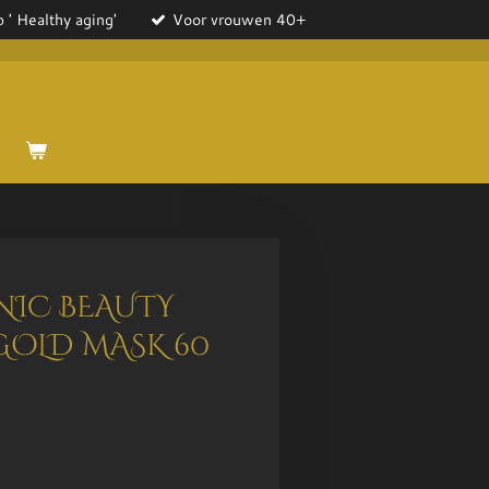
 ' Healthy aging'
Voor vrouwen 40+
NIC BEAUTY
GOLD MASK 60