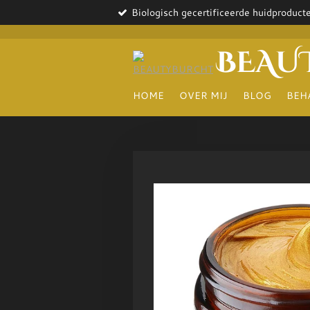
Biologisch gecertificeerde huidproduct
Ga
direct
naar
BEAU
de
hoofdinhoud
HOME
OVER MIJ
BLOG
BEH