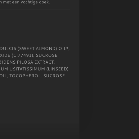
n met een vochtige doek.
DULCIS (SWEET ALMOND) OIL*,
OXIDE (CI77491), SUCROSE
BIDENS PILOSA EXTRACT,
UM USITATISSIMUM (LINSEED)
T OIL, TOCOPHEROL, SUCROSE