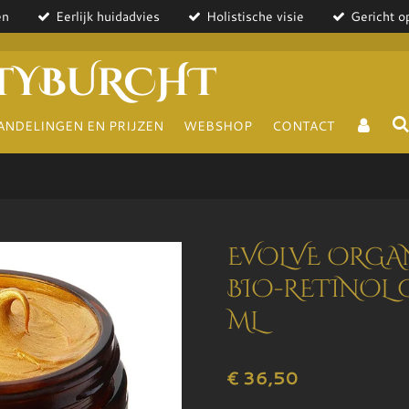
en
Eerlijk huidadvies
Holistische visie
Gericht op
TYBURCHT
ANDELINGEN EN PRIJZEN
WEBSHOP
CONTACT
EVOLVE ORGA
BIO-RETINOL 
ML
€ 36,50