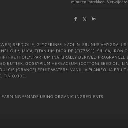
minuten intrekken. Verwijdere
D
D
S
e
e
h
l
e
a
e
l
r
n
e
ER) SEED OIL*, GLYCERIN**, KAOLIN, PRUNUS AMYGDALUS 
EL OIL*, MICA, TITANIUM DIOXIDE (CI77891), SILICA, IRON 
IP) FRUIT OIL*, PARFUM (NATURALLY DERIVED FRAGRANCE), 
 BUTTER, GOSSYPIUM HERBACEUM (COTTON) SEED OIL, LIN
DULCIS (ORANGE) FRUIT WATER*, VANILLA PLANIFOLIA FRUI
, TIN OXIDE.
 FARMING **MADE USING ORGANIC INGREDIENTS