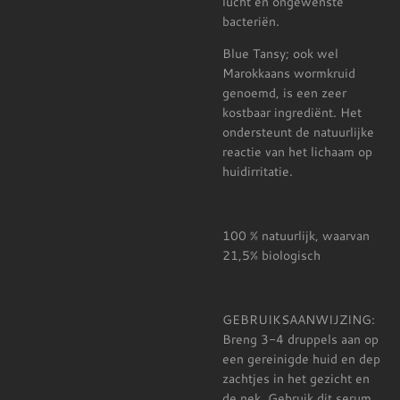
lucht en ongewenste
bacteriën.
Blue Tansy; ook wel
Marokkaans wormkruid
genoemd, is een zeer
kostbaar ingrediënt. Het
ondersteunt de
natuurlijke
reactie van het lichaam op
huidirritatie.
100 % natuurlijk, waarvan
21,5% biologisch
GEBRUIKSAANWIJZING:
Breng 3-4 druppels aan op
een gereinigde huid en dep
zachtjes in het gezicht en
de nek. Gebruik dit serum