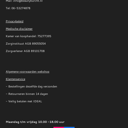
Mail: info@beautyburcht.nl
Tel: 06-53274878
Privacybeleid
Medische disclaimer
Kamer van koophandel:
75277395
Zorginstituut AGB 89055054
Zorgverlener AGB 89101708
Algemene voorwaarden webshop
Klantenservice
- Bestellingen dezelfde dag verzonden
- Retourneren binnen 14 dagen
- Veilig betalen met IDEAL
Maandag t/m vrijdag 10.00 -18.00 uur