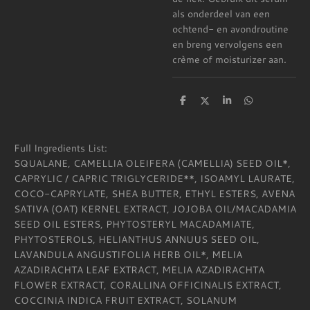
als onderdeel van een
ochtend- en avondroutine
en breng vervolgens een
crème of moisturizer aan.
D
D
S
D
e
e
h
e
l
e
a
l
e
l
r
e
n
e
n
Full Ingredients List:
SQUALANE, CAMELLIA OLEIFERA (CAMELLIA) SEED OIL*,
CAPRYLIC / CAPRIC TRIGLYCERIDE**, ISOAMYL LAURATE,
COCO-CAPRYLATE, SHEA BUTTER, ETHYL ESTERS, AVENA
SATIVA (OAT) KERNEL EXTRACT, JOJOBA OIL/MACADAMIA
SEED OIL ESTERS, PHYTOSTERYL MACADAMIATE,
PHYTOSTEROLS, HELIANTHUS ANNUUS SEED OIL,
LAVANDULA ANGUSTIFOLIA HERB OIL*, MELIA
AZADIRACHTA LEAF EXTRACT, MELIA AZADIRACHTA
FLOWER EXTRACT, CORALLINA OFFICINALIS EXTRACT,
COCCINIA INDICA FRUIT EXTRACT, SOLANUM