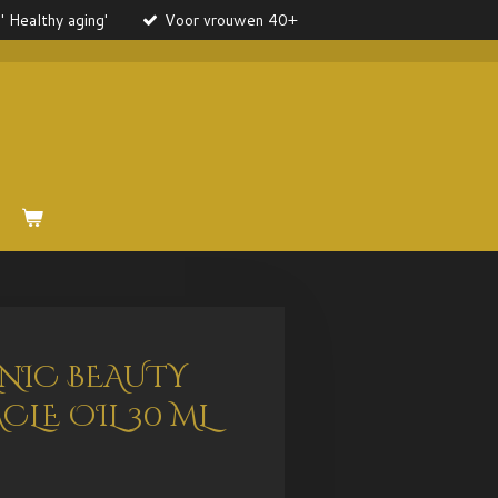
' Healthy aging'
Voor vrouwen 40+
NIC BEAUTY
CLE OIL 30 ML