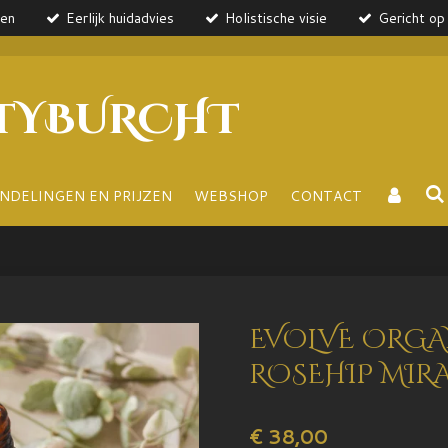
ten
Eerlijk huidadvies
Holistische visie
Gericht op 
TYBURCHT
NDELINGEN EN PRIJZEN
WEBSHOP
CONTACT
EVOLVE ORGA
ROSEHIP MIRA
€ 38,00