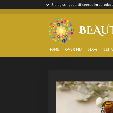
Biologisch gecertificeerde huidproduc
Ga
direct
naar
de
BEAU
hoofdinhoud
HOME
OVER MIJ
BLOG
BEHA