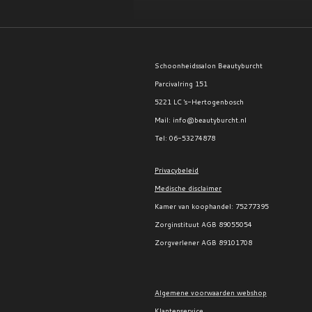
Schoonheidssalon Beautyburcht
Parcivalring 151
5221 LC 's-Hertogenbosch
Mail: info@beautyburcht.nl
Tel: 06-53274878
Privacybeleid
Medische disclaimer
Kamer van koophandel:
75277395
Zorginstituut AGB 89055054
Zorgverlener AGB 89101708
Algemene voorwaarden webshop
Klantenservice