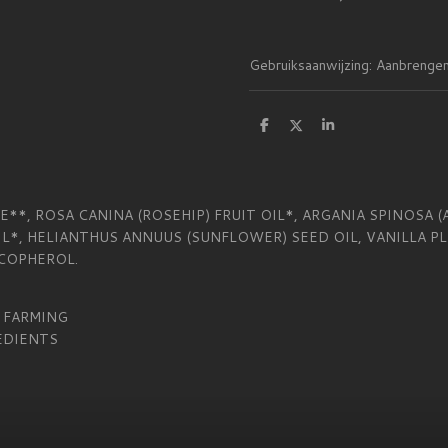
Gebruiksaanwijzing: Aanbrengen
D
D
S
e
e
h
l
e
a
e
l
r
n
e
E**, ROSA CANINA (ROSEHIP) FRUIT OIL*, ARGANIA SPINOSA (
IL*, HELIANTHUS ANNUUS (SUNFLOWER) SEED OIL, VANILLA PL
COPHEROL.
 FARMING
EDIENTS