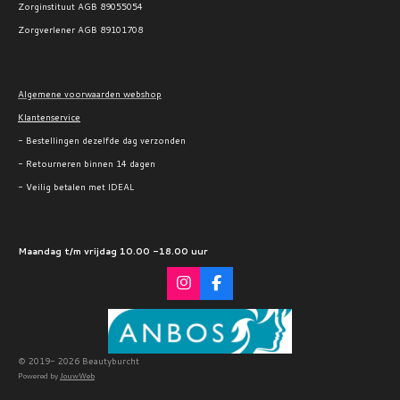
Zorginstituut AGB 89055054
Zorgverlener AGB 89101708
Algemene voorwaarden webshop
Klantenservice
- Bestellingen dezelfde dag verzonden
- Retourneren binnen 14 dagen
- Veilig betalen met IDEAL
Maandag t/m vrijdag 10.00 -18.00 uur
I
F
n
a
s
c
t
e
a
b
g
o
© 2019- 2026 Beautyburcht
r
o
Powered by
JouwWeb
a
k