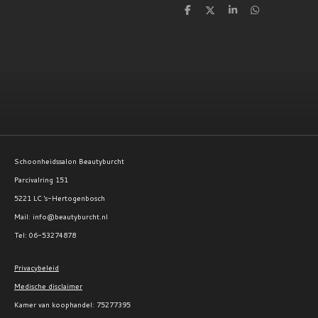
D
D
S
D
e
e
h
e
l
e
a
l
e
l
r
e
n
e
n
Schoonheidssalon Beautyburcht
Parcivalring 151
5221 LC 's-Hertogenbosch
Mail: info@beautyburcht.nl
Tel: 06-53274878
Privacybeleid
Medische disclaimer
Kamer van koophandel:
75277395