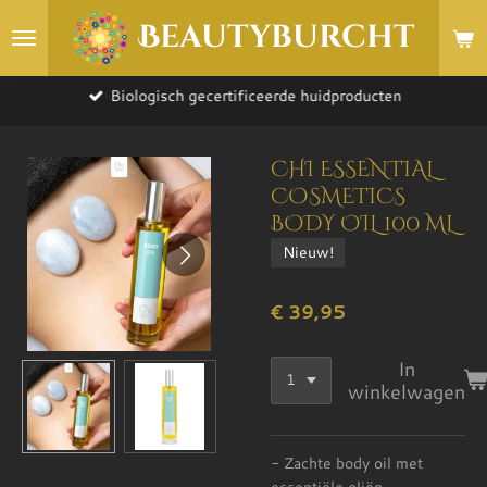
Ga
Beautyburcht
direct
naar
de
Biologisch gecertificeerde huidproducten
hoofdinhoud
CHI ESSENTIAL
COSMETICS
BODY OIL 100 ML
Nieuw!
€ 39,95
In
winkelwagen
- Zachte body oil met
essentiële oliën