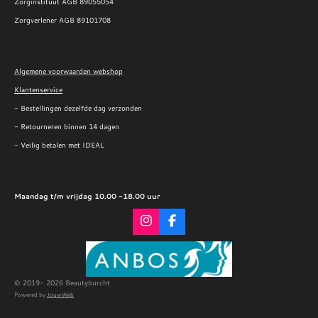
Zorginstituut AGB 89055054
Zorgverlener AGB 89101708
Algemene voorwaarden webshop
Klantenservice
- Bestellingen dezelfde dag verzonden
- Retourneren binnen 14 dagen
- Veilig betalen met IDEAL
Maandag t/m vrijdag 10.00 -18.00 uur
I
F
n
a
s
c
t
e
a
b
g
o
© 2019- 2026 Beautyburcht
r
o
Powered by
JouwWeb
a
k
m