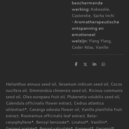
beschermende
werking:
Kokosolie,
Castorolie, Sacha Inchi
• A
romatherapeutische
ontspanning en
emotioneel
welzijn:
Ylang Ylang,
Ceder Atlas, Vanille
D
D
S
D
e
e
h
e
l
e
a
l
e
l
r
e
n
e
n
Helianthus annuus seed oil, Sesamum indicum seed oil, Cocos
nucifera oil, Simmondsia chinensis seed oil, Ricinus communis
seed oil, Olea europaea fruit oil, Plukenetia volubilis seed oil,
Calendula officinalis flower extract, Cedrus atlantica
oil/extract*, Cananga odorata flower oil, Vanilla planifolia fruit
extract, Rosmarinus officinalis leaf extract, Beta-
caryophyllene*, Benzyl benzoate*, Linalool*, Vanillin*,
Geranyl acetate*, Benzyl salicylate*, Farnesol*, Geraniol*,