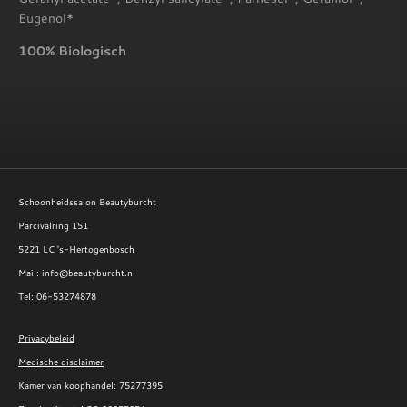
Eugenol*
100% Biologisch
Schoonheidssalon Beautyburcht
Parcivalring 151
5221 LC 's-Hertogenbosch
Mail: info@beautyburcht.nl
Tel: 06-53274878
Privacybeleid
Medische disclaimer
Kamer van koophandel:
75277395