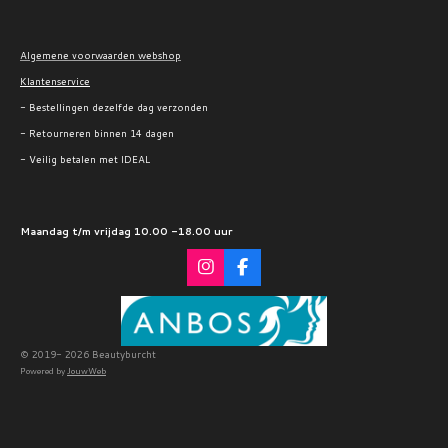
Algemene voorwaarden webshop
Klantenservice
- Bestellingen dezelfde dag verzonden
- Retourneren binnen 14 dagen
- Veilig betalen met IDEAL
Maandag t/m vrijdag 10.00 -18.00 uur
I
F
n
a
s
c
t
e
a
b
g
o
© 2019- 2026 Beautyburcht
r
o
Powered by
JouwWeb
a
k
m