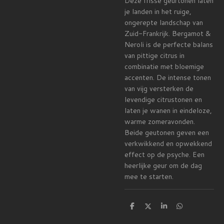
Deze frisse geurtonen laten
je landen in het ruige,
ongerepte landschap van
Zuid-Frankrijk. Bergamot &
Neroli is de perfecte balans
van pittige citrus in
combinatie met bloemige
accenten. De intense tonen
van vijg versterken de
levendige citrustonen en
laten je wanen in eindeloze,
warme zomeravonden.
Beide geutonen geven een
verkwikkend en opwekkend
effect op de psyche. Een
heerlijke geur om de dag
mee te starten.
D
D
S
D
e
e
h
e
l
e
a
l