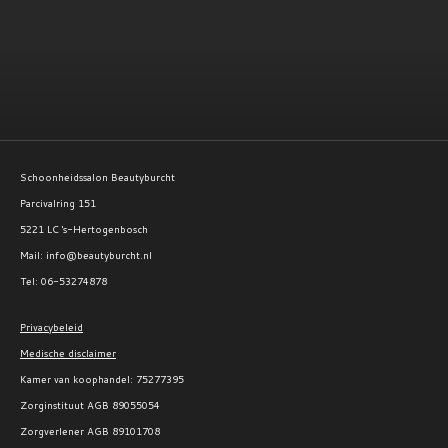
e
l
r
e
n
e
n
Schoonheidssalon Beautyburcht
Parcivalring 151
5221 LC 's-Hertogenbosch
Mail: info@beautyburcht.nl
Tel: 06-53274878
Privacybeleid
Medische disclaimer
Kamer van koophandel:
75277395
Zorginstituut AGB 89055054
Zorgverlener AGB 89101708