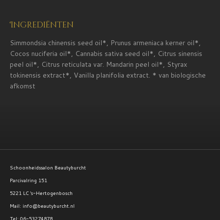
e
e
h
e
l
e
a
l
e
l
r
e
n
e
n
Ingrediënten
Simmondsia chinensis seed oil*, Prunus armeniaca kerner oil*,
Cocos nuciferia oil*, Cannabis sativa seed oil*, Citrus sinensis
peel oil*, Citrus reticulata var. Mandarin peel oil*, Styrax
tokinensis extract*, Vanilla planifolia extract. * van biologische
afkomst
Schoonheidssalon Beautyburcht
Parcivalring 151
5221 LC 's-Hertogenbosch
Mail: info@beautyburcht.nl
Tel: 06-53274878