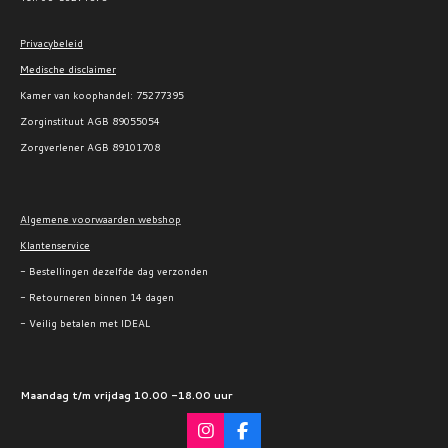
Privacybeleid
Medische disclaimer
Kamer van koophandel:
75277395
Zorginstituut AGB 89055054
Zorgverlener AGB 89101708
Algemene voorwaarden webshop
Klantenservice
- Bestellingen dezelfde dag verzonden
- Retourneren binnen 14 dagen
- Veilig betalen met IDEAL
Maandag t/m vrijdag 10.00 -18.00 uur
I
F