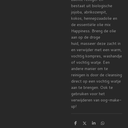
bestaat uit biologische
jojoba, abrikozenpit,
kokos, hennepzaadolie en
de essentiële olie mix
Happiness. Breng de olie
aan op de droge
huid, masseer deze zacht in
en verwijder met een warm,
vochtig kompres, washandje
of vochtig watje. Een
andere manier om te
reinigen is door de cleansing
direct op een vochtig watje
aan te brengen. Ook te
gebruiken voor het
verwijderen van oog-make-
up!
D
D
S
D