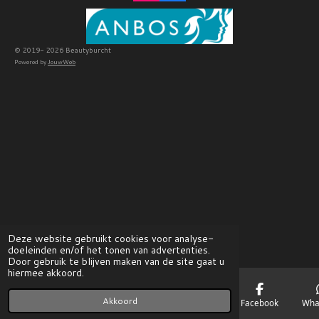
n
a
s
c
t
e
a
b
g
o
© 2019- 2026 Beautyburcht
r
o
Powered by
JouwWeb
a
k
m
Deze website gebruikt cookies voor analyse-
doeleinden en/of het tonen van advertenties.
Door gebruik te blijven maken van de site gaat u
hiermee akkoord.
Akkoord
E-mailadres
Telefoonnummer
Kaart
Facebook
Wha