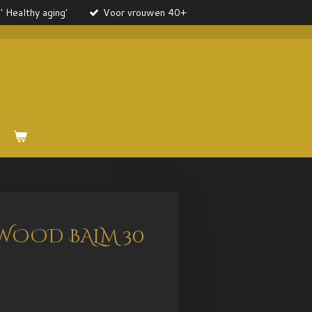
' Healthy aging'
Voor vrouwen 40+
WOOD BALM 30