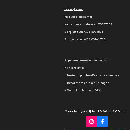
Privacybeleid
Medische disclaimer
Kamer van koophandel:
75277395
Zorginstituut AGB 89055054
Zorgverlener AGB 89101708
Algemene voorwaarden webshop
Klantenservice
- Bestellingen dezelfde dag verzonden
- Retourneren binnen 14 dagen
- Veilig betalen met IDEAL
Maandag t/m vrijdag 10.00 -18.00 uur
I
F
n
a