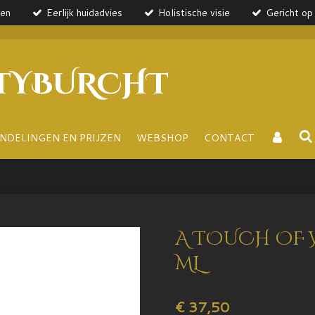
ten
Eerlijk huidadvies
Holistische visie
Gericht op 
TYBURCHT
NDELINGEN EN PRIJZEN
WEBSHOP
CONTACT
A TOUCH OF 
ML
€ 37,50