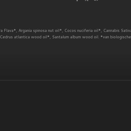
D
D
S
e
e
h
l
e
a
e
l
r
n
e
a Flava*, Argania spinosa nut oil*, Cocos nuciferia oil*, Cannabis Sa
 Cedrus atlantica wood oil*, Santalum album wood oil. *van biologisch