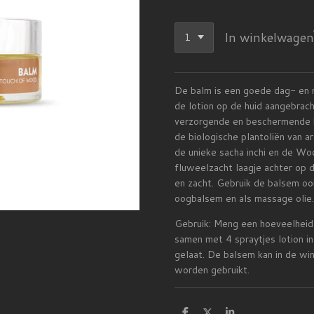
In winkelwagen
De balm is een goede dag- en 
de lotion op de huid aangebrach
verzorgende en beschermende h
de biologische plantoliën van a
de unieke sacha inchi en de Wo
fluweelzacht laagje achter op 
en zacht. Gebruik de balsem oo
oogbalsem en als massage olie.
Gebruik: Meng een hoeveelheid
samen met 4 spraytjes lotion i
gelaat. De balsem kan in de wi
worden gebruikt.