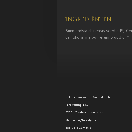
Ingrediënten
Simmondsia chinensis seed oil*, Cer
camphora linalooliferum wood oil*,
Schoonheidssalon Beautyburcht
Parcivalring 151
5221 LC 's-Hertogenbosch
Mail: info@beautyburcht.nl
Tel: 06-53274878