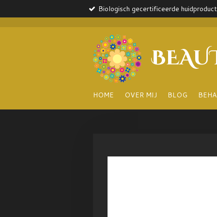
Biologisch gecertificeerde huidproduc
Ga
direct
naar
de
BEAU
hoofdinhoud
HOME
OVER MIJ
BLOG
BEHA