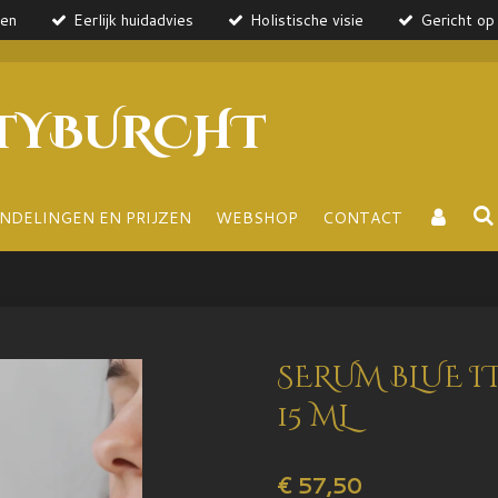
ten
Eerlijk huidadvies
Holistische visie
Gericht op 
TYBURCHT
NDELINGEN EN PRIJZEN
WEBSHOP
CONTACT
SERUM BLUE I
15 ML
€ 57,50