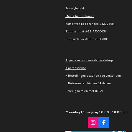
Privacybeleid
Medische disclaimer
Kamer van koophandel:
75277395
Zorginstituut AGB 89055054
Zorgverlener AGB 89101708
Algemene voorwaarden webshop
Klantenservice
- Bestellingen dezelfde dag verzonden
- Retourneren binnen 14 dagen
- Veilig betalen met IDEAL
Maandag t/m vrijdag 10.00 -18.00 uur
I
F
n
a