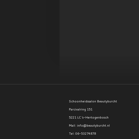
Schoonheidssalon Beautyburcht
Parcivalring 151
5221 LC 's-Hertogenbosch
Mail: info@beautyburcht.nl
Tel: 06-53274878