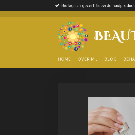
Biologisch gecertificeerde huidproduc
Ga
direct
naar
de
BEAU
hoofdinhoud
HOME
OVER MIJ
BLOG
BEHA