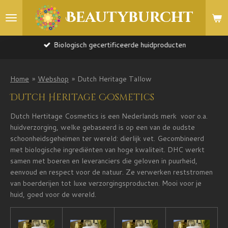
Ga
Beautyburcht
direct
naar
de
Biologisch gecertificeerde huidproducten
hoofdinhoud
Home
»
Webshop
»
Dutch Heritage Tallow
Dutch Heritage Cosmetics
Dutch Hertitage Cosmetics is een Nederlands merk voor o.a.
huidverzorging, welke gebaseerd is op een van de oudste
schoonheidsgeheimen ter wereld: dierlijk vet. Gecombineerd
met biologische ingrediënten van hoge kwaliteit. DHC werkt
samen met boeren en leveranciers die geloven in puurheid,
eenvoud en respect voor de natuur. Ze verwerken reststromen
van boerderijen tot luxe verzorgingsproducten. Mooi voor je
huid, goed voor de wereld.