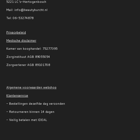
5221 LC 's-Hertogenbosch
Mail: info@beautyburcht.nl
Tel: 06-53274878
Privacybeleid
Medische disclaimer
Kamer van koophandel:
75277395
Zorginstituut AGB 89055054
Zorgverlener AGB 89101708
Algemene voorwaarden webshop
Klantenservice
- Bestellingen dezelfde dag verzonden
- Retourneren binnen 14 dagen
- Veilig betalen met IDEAL