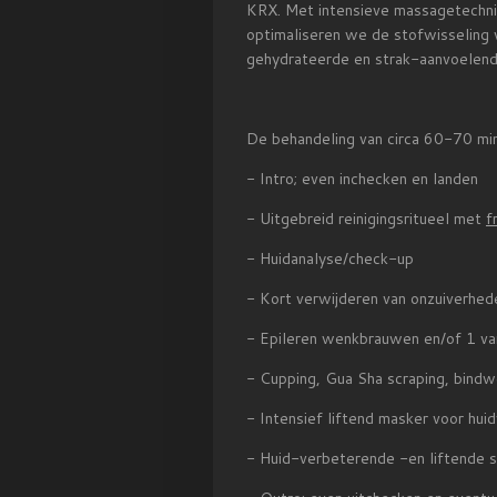
KRX. Met intensieve massagetechnie
optimaliseren we de stofwisseling v
gehydrateerde en strak-aanvoelen
De behandeling van circa 60-70 min
- Intro; even inchecken en landen
- Uitgebreid reinigingsritueel met
f
- Huidanalyse/check-up
- Kort verwijderen van onzuiverhed
- Epileren wenkbrauwen en/of 1 v
- Cupping, Gua Sha scraping, bin
- Intensief liftend masker voor hui
- Huid-verbeterende -en liftende s