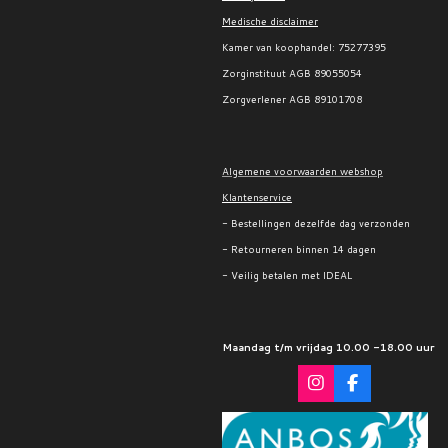
Medische disclaimer
Kamer van koophandel:
75277395
Zorginstituut AGB 89055054
Zorgverlener AGB 89101708
Algemene voorwaarden webshop
Klantenservice
- Bestellingen dezelfde dag verzonden
- Retourneren binnen 14 dagen
- Veilig betalen met IDEAL
Maandag t/m vrijdag 10.00 -18.00 uur
I
F
n
a
s
c
t
e