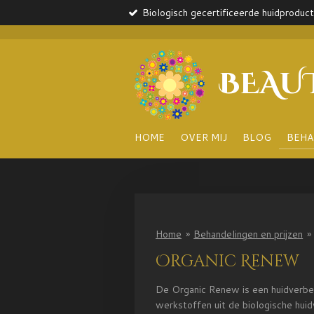
Biologisch gecertificeerde huidproduc
Ga
direct
naar
de
BEAU
hoofdinhoud
HOME
OVER MIJ
BLOG
BEHA
Home
»
Behandelingen en prijzen
»
Organic Renew
De Organic Renew is een huidverbe
werkstoffen uit de biologische hui