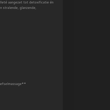
leté aangezet tot detoxificatie én
en stralende, glanzende,
weefselmassage**