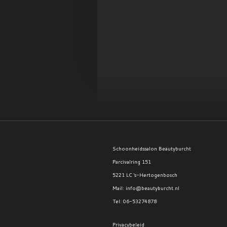
Schoonheidssalon Beautyburcht
Parcivalring 151
5221 LC 's-Hertogenbosch
Mail: info@beautyburcht.nl
Tel: 06-53274878
Privacybeleid