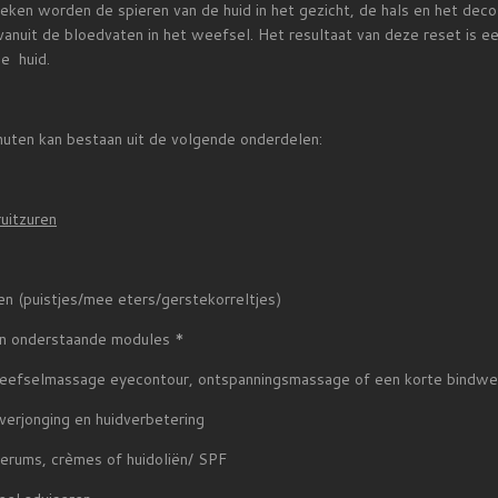
ken worden de spieren van de huid in het gezicht, de hals en het decol
anuit de bloedvaten in het weefsel. Het resultaat van deze reset is e
de huid.
uten kan bestaan uit de volgende onderdelen:
ruitzuren
en (puistjes/mee eters/gerstekorreltjes)
an onderstaande modules *
dweefselmassage eyecontour, ontspanningsmassage of een korte bind
dverjonging en huidverbetering
erums, crèmes of huidoliën/ SPF