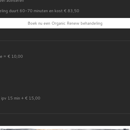
eel adviseren
ling duurt 60-70 minuten en kost € 83,50
Boek nu een Organic Renew behandeling
le = € 10,00
ipv 15 min + € 15,00