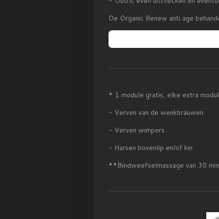
- Outro; even uitchecken en eventu
De Organic Renew anti age behande
* 1 module gratis, elke extra modu
- Verven van de wenkbrauwen
- Verven wimpers
- Harsen bovenlip en/of kin
**Bindweefselmassage van 30 min 