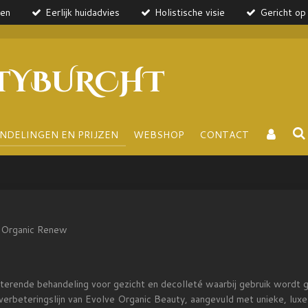
ten
Eerlijk huidadvies
Holistische visie
Gericht op 
TYBURCHT
NDELINGEN EN PRIJZEN
WEBSHOP
CONTACT
Organic Renew
terende behandeling voor gezicht en decolleté waarbij gebruik wordt 
dverbeteringslijn van Evolve Organic Beauty, aangevuld met unieke, lu