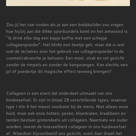
Zou jij het raar vinden als je aan een bodybuilder zou vragen
hoe hij/zij aan die dikke spierbundels komt en het antwoord is:
“Ik drink elke dag een kopje koffie met een schepje
collageenpoeder”. Het klinkt een beetje gek, maar dat is wel
wat de reclames over het gebruik van collageenpoeder in de
cosmeticabranche je beloven: Een mooi, strak en vol gezicht
zonder de rimpels en zonder de hangwangen. Kan slechts een
pil of poedertje dit magische effect teweeg brengen?
Collageen is een eiwit dat onderdeel uitmaakt van ons
bindweefsel. Er zijn in totaal 28 verschillende types, waarvan
type I t/m 4 het meest voorkomt bij de mens. Niet alleen onze
huid, maar ook onze botten, pezen, bloedvaten, kraakbeen en
tanden bestaan grotendeels uit collageen. Naarmate we ouder
worden, neemt de hoeveelheid collageen in ons huidweefsel
af. Waardoor bijvoorbeeld ons gezicht, want daar draait het