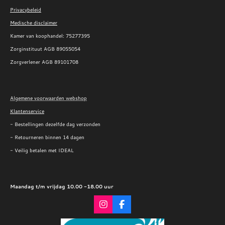
Privacybeleid
Medische disclaimer
Kamer van koophandel:
75277395
Zorginstituut AGB 89055054
Zorgverlener AGB 89101708
Algemene voorwaarden webshop
Klantenservice
- Bestellingen dezelfde dag verzonden
- Retourneren binnen 14 dagen
- Veilig betalen met IDEAL
Maandag t/m vrijdag 10.00 -18.00 uur
I
F
n
a
s
c