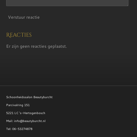
Verstuur reactie
Reacties
Er zijn geen reacties geplaatst.
Schoonheidssalon Beautyburcht
Parcivalring 151
5221 LC 's-Hertogenbosch
Mail: info@beautyburcht.nl
Tel: 06-53274878