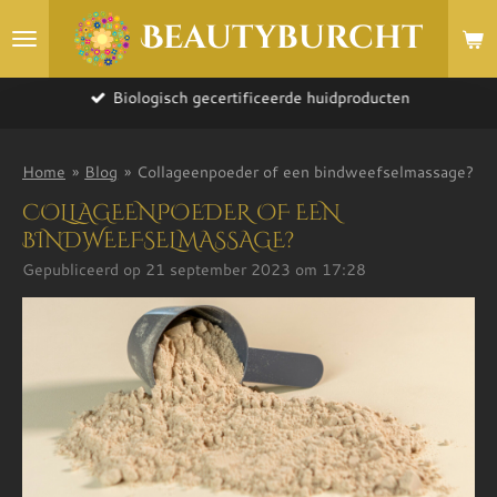
Ga
Beautyburcht
direct
naar
de
Biologisch gecertificeerde huidproducten
hoofdinhoud
Home
»
Blog
»
Collageenpoeder of een bindweefselmassage?
COLLAGEENPOEDER OF EEN
BINDWEEFSELMASSAGE?
Gepubliceerd op 21 september 2023 om 17:28