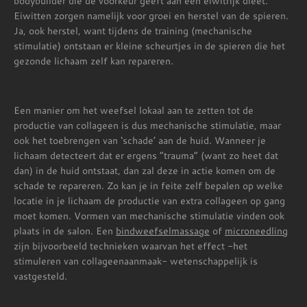
bodybuilder die de voorkeur geeft aan een eiwitrijk dieet.
Eiwitten zorgen namelijk voor groei en herstel van de spieren.
Ja, ook herstel, want tijdens de training (mechanische
stimulatie) ontstaan er kleine scheurtjes in de spieren die het
gezonde lichaam zelf kan repareren.
Een manier om het weefsel lokaal aan te zetten tot de
productie van collageen is dus mechanische stimulatie, maar
ook het toebrengen van ‘schade’ aan de huid. Wanneer je
lichaam detecteert dat er ergens “trauma” (want zo heet dat
dan) in de huid ontstaat, dan zal deze in actie komen om de
schade te repareren. Zo kan je in feite zelf bepalen op welke
locatie in je lichaam de productie van extra collageen op gang
moet komen. Vormen van mechanische stimulatie vinden ook
plaats in de salon. Een
bindweefselmassage
of
microneedling
zijn bijvoorbeeld technieken waarvan het effect -het
stimuleren van collageenaanmaak- wetenschappelijk is
vastgesteld.