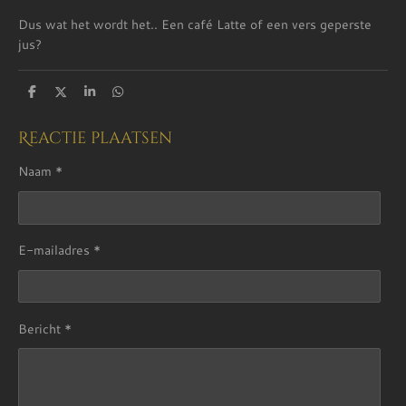
Dus wat het wordt het.. Een café Latte of een vers geperste
jus?
D
D
S
D
e
e
h
e
l
e
a
l
e
l
r
e
Reactie plaatsen
n
e
n
Naam *
E-mailadres *
Bericht *