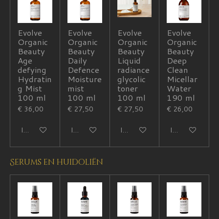
Evolve
Evolve
Evolve
Evolve
Organic
Organic
Organic
Organic
Beauty
Beauty
Beauty
Beauty
Age
Daily
Liquid
Deep
defying
Defence
radiance
Clean
Hydratin
Moisture
glycolic
Micellar
g Mist
mist
toner
Water
100 ml
100 ml
100 ml
190 ml
€ 36,00
€ 27,50
€ 27,50
€ 26,00
In winkelwagen
In winkelwagen
In winkelwagen
In winkelwagen
Serums en huidoliën