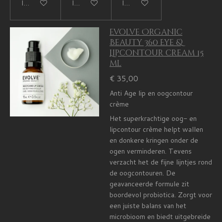
In winkelwagen
In winkelwagen
In winkelwagen
Evolve Organic
Beauty 360 Eye &
Lipcontour cream 15
ml
€ 35,00
Anti Age lip en oogcontour
crème
Het superkrachtige oog- en
lipcontour crème helpt wallen
en donkere kringen onder de
ogen verminderen. Tevens
verzacht het de fijne lijntjes rond
de oogcontouren. De
geavanceerde formule zit
boordevol probiotica. Zorgt voor
een juiste balans van het
microbioom en biedt uitgebreide