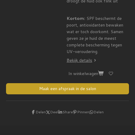
droogt de huid ook flink uit
Kortom:
SPF beschermt de
poort, antioxidanten bewaken
wat er toch doorkomt. Samen
geven ze je huid de meest
complete bescherming tegen
UV-veroudering.
Bekijk details
In winkelwagen
Maak een afspraak in de salon
Delen
Deel
Share
Pinnen
Delen