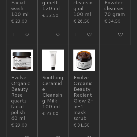
Facial
g melt
cleansin
Powder
wash
120 ml
g oil
cleanser
100 ml
100 ml
70 gram
€ 32,50
€ 23,00
€ 26,50
€ 34,50
In winkelwagen
In winkelwagen
In winkelwagen
In winkelwagen
Evolve
Soothing
Evolve
Organic
Ceramid
Organic
Beauty
e
Beauty
Rose
Cleansin
Radiant
quartz
g Milk
Glow 2-
facial
100 ml
in-1
polish
mask
€ 23,00
60 ml
scrub
€ 29,00
€ 31,50