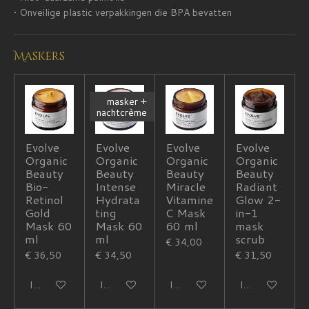
• Onveilige plastic verpakkingen die BPA bevatten
Maskers
masker +
nachtcrème
Evolve
Evolve
Evolve
Evolve
Organic
Organic
Organic
Organic
Beauty
Beauty
Beauty
Beauty
Bio-
Intense
Miracle
Radiant
Retinol
Hydrata
Vitamine
Glow 2-
Gold
ting
C Mask
in-1
Mask 60
Mask 60
60 ml
mask
ml
ml
scrub
€ 34,00
€ 36,50
€ 34,50
€ 31,50
In winkelwagen
In winkelwagen
In winkelwagen
In winkelwagen