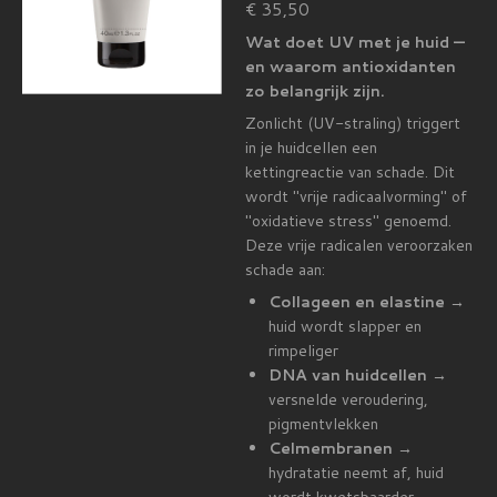
€ 35,50
Wat doet UV met je huid —
en waarom antioxidanten
zo belangrijk zijn.
Zonlicht (UV-straling) triggert
in je huidcellen een
kettingreactie van schade. Dit
wordt "vrije radicaalvorming" of
"oxidatieve stress" genoemd.
Deze vrije radicalen veroorzaken
schade aan:
Collageen en elastine
→
huid wordt slapper en
rimpeliger
DNA van huidcellen
→
versnelde veroudering,
pigmentvlekken
Celmembranen
→
hydratatie neemt af, huid