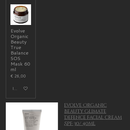
Evolve
Organic
Beauty
True
Balance
SOS
Mask 60
ml
€ 26,00
In winkelwagen
Evolve Organic
Beauty Climate
Defence Facial cream
SPF 30/ 40ml