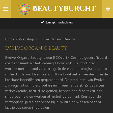
Ga
Beautyburcht
direct
naar
de
Eerlijk huidadvies
hoofdinhoud
Home
»
Webshop
»
Evolve Organic Beauty
Evolve Organic Beauty
Evolve Organic Beauty is een ECOcert- Cosmos gecertificeerd
cosmeticamerk uit het Verenigd Koninkrijk. De producten
worden met de hand vervaardigd in de eigen, ecologische studio
i
n Hertfordshire. Daarmee wordt de kwaliteit en versheid van de
kostbare ingrediënten gegarandeerd. De producten van Evolve
zijn veganistisch, dierproefvrij en milieuvriendelijk. Zij bevatten
verkwikkende, natuurlijke geuren, hebben een fijne textuur en
smeerbaarheid en werken effectief op de huid. Kies voor de
verzorgingslijn die het beste bij jouw huid en wensen past of
laat je adviseren in de salon.