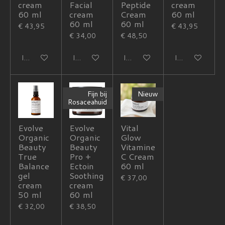
cream
Facial
Peptide
cream
60 ml
cream
Cream
60 ml
60 ml
60 ml
€ 43,95
€ 43,95
€ 34,00
€ 48,50
In winkelwagen
In winkelwagen
In winkelwagen
In winkelwagen
Fijn bij
Nieuw
Rosaceahuid
Evolve
Evolve
Vital
Organic
Organic
Glow
Beauty
Beauty
Vitamine
True
Pro +
C Cream
Balance
Ectoin
60 ml
gel
Soothing
€ 37,00
cream
cream
50 ml
60 ml
€ 32,00
€ 38,50