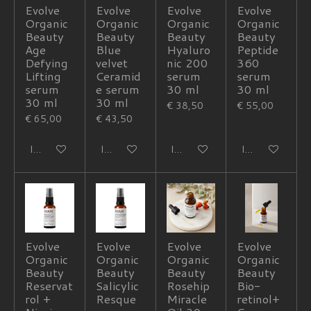
Evolve
Evolve
Evolve
Evolve
Organic
Organic
Organic
Organic
Beauty
Beauty
Beauty
Beauty
Age
Blue
Hyaluro
Peptide
Defying
velvet
nic 200
360
Lifting
Ceramid
serum
serum
serum
e serum
30 ml
30 ml
30 ml
30 ml
€ 38,50
€ 55,00
€ 65,00
€ 43,50
In winkelwagen
In winkelwagen
In winkelwagen
In winkelwagen
Evolve
Evolve
Evolve
Evolve
Organic
Organic
Organic
Organic
Beauty
Beauty
Beauty
Beauty
Reservat
Salicylic
Rosehip
Bio-
rol +
Resque
Miracle
retinol+