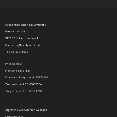
Schoonheidssalon Beautyburcht
Parcivalring 151
5221 LC 's-Hertogenbosch
Mail: info@beautyburcht.nl
Tel: 06-53274878
Privacybeleid
Medische disclaimer
Kamer van koophandel:
75277395
Zorginstituut AGB 89055054
Zorgverlener AGB 89101708
Algemene voorwaarden webshop
Klantenservice