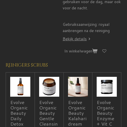
gebruiken voor de dag, maar ook
voor de nacht.
Gebruiksaanwijzing: royaal
aanbrengen na de reiniging
Bekijk details
In winkelwagen
Reinigers scrubs
Evolve
Evolve
Evolve
Evolve
Organic
Organic
Organic
Organic
Beauty
Beauty
Beauty
Beauty
Daily
Gentle
Kalahari
Enzyme
Detox
Cleansin
dream
+ Vit C