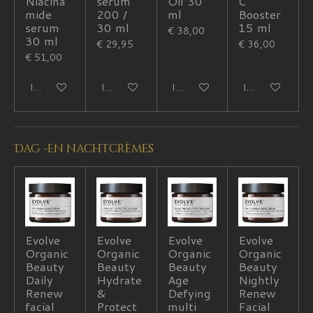
Niacina
serum
Oil 30
C
mide
200 /
ml
Booster
serum
30 ml
15 ml
€ 38,00
30 ml
€ 29,95
€ 36,00
€ 51,00
In winkelwagen
In winkelwagen
In winkelwagen
In winkelwagen
Dag -en nachtcrèmes
Evolve
Evolve
Evolve
Evolve
Organic
Organic
Organic
Organic
Beauty
Beauty
Beauty
Beauty
Daily
Hydrate
Age
Nightly
Renew
&
Defying
Renew
facial
Protect
multi
Facial